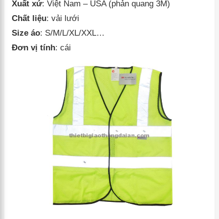
Xuất xứ
: Việt Nam – USA (phản quang 3M)
Chất liệu
: vải lưới
Size áo
: S/M/L/XL/XXL…
Đơn vị tính
: cái