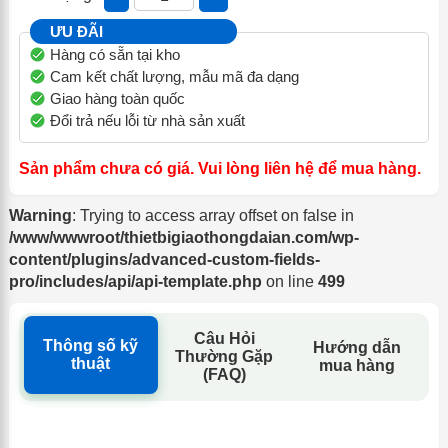
ƯU ĐÃI
Hàng có sẵn tại kho
Cam kết chất lượng, mẫu mã đa dạng
Giao hàng toàn quốc
Đổi trả nếu lỗi từ nhà sản xuất
Sản phẩm chưa có giá. Vui lòng liên hệ để mua hàng.
Warning
: Trying to access array offset on false in
/www/wwwroot/thietbigiaothongdaian.com/wp-
content/plugins/advanced-custom-fields-
pro/includes/api/api-template.php
on line
499
Câu Hỏi
Thông số kỹ
Hướng dẫn
Thường Gặp
thuật
mua hàng
(FAQ)