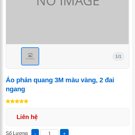
1/1
<
Áo phản quang 3M màu vàng, 2 đai
ngang
Liên hệ
Số Lượng
-
+