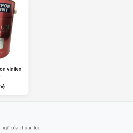
on vinilex
0
hệ
i ngũ của chúng tôi.