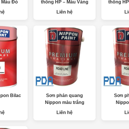
– Màu Đỏ
thông HP – Màu Vàng
thông HP
hệ
Liên hệ
Li
pon Bilac
Sơn phản quang
Sơn p
Nippon màu trắng
Nippo
hệ
Liên hệ
Li