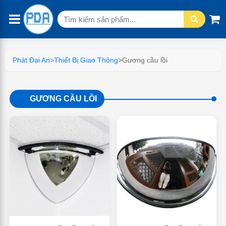
Tìm
kiếm:
Phát Đại An
>
Thiết Bị Giao Thông
>
Gương cầu lồi
GƯƠNG CẦU LỒI