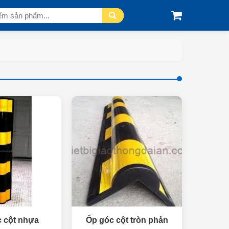
 cột nhựa
Ốp góc cột tròn phản