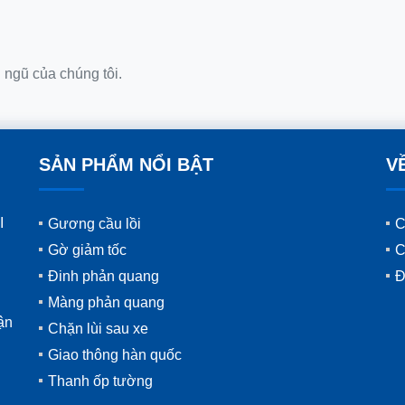
i ngũ của chúng tôi.
SẢN PHẨM NỔI BẬT
V
I
Gương cầu lồi
C
Gờ giảm tốc
C
Đinh phản quang
Đ
Màng phản quang
ận
Chặn lùi sau xe
Giao thông hàn quốc
Thanh ốp tường