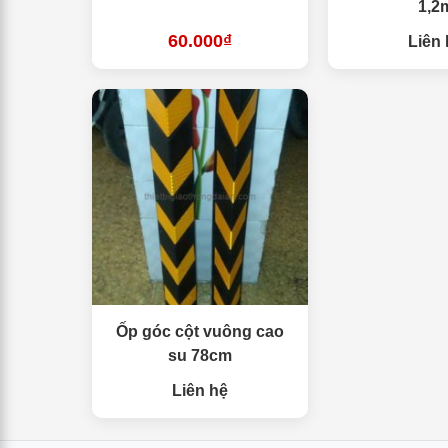
1,2
60.000₫
Liên 
Ốp góc cột vuông cao
su 78cm
Liên hệ