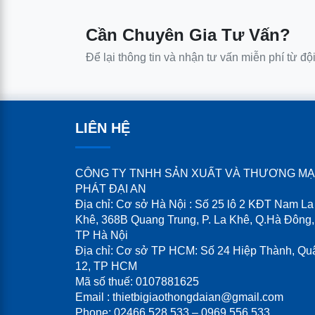
Cần Chuyên Gia Tư Vấn?
Để lại thông tin và nhận tư vấn miễn phí từ độ
LIÊN HỆ
CÔNG TY TNHH SẢN XUẤT VÀ THƯƠNG MẠ
PHÁT ĐẠI AN
Địa chỉ: Cơ sở Hà Nội : Số 25 lô 2 KĐT Nam La
Khê, 368B Quang Trung, P. La Khê, Q.Hà Đông,
TP Hà Nội
Địa chỉ: Cơ sở TP HCM: Số 24 Hiệp Thành, Qu
12, TP HCM
Mã số thuế: 0107881625
Email : thietbigiaothongdaian@gmail.com
Phone: 02466 528 533 – 0969.556.533