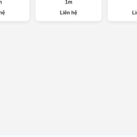
m
1m
hệ
Liên hệ
Li