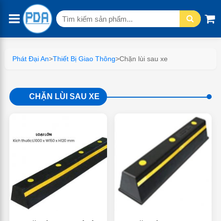
Tìm
kiếm:
Phát Đại An
>
Thiết Bị Giao Thông
>
Chặn lùi sau xe
CHẶN LÙI SAU XE