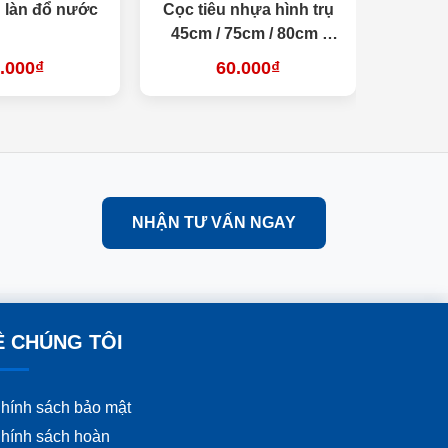
 làn đổ nước
Cọc tiêu nhựa hình trụ
Cọc ti
45cm / 75cm / 80cm /
100cm
.000₫
60.000₫
NHẬN TƯ VẤN NGAY
Ề CHÚNG TÔI
hính sách bảo mật
hính sách hoàn