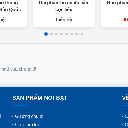
ao thông
Dải phân làn có đế cắm
Rào phân
 Hàn Quốc
cọc tiêu
60
hệ
Liên hệ
i ngũ của chúng tôi.
SẢN PHẨM NỔI BẬT
V
I
Gương cầu lồi
C
Gờ giảm tốc
C