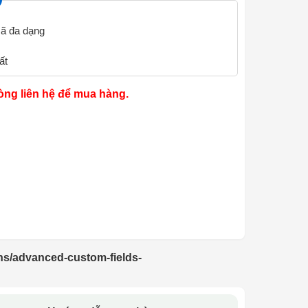
ã đa dạng
ất
òng liên hệ để mua hàng.
ns/advanced-custom-fields-