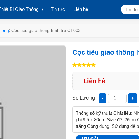
Tìm
Thiết Bị Giao Thông
Tin tức
Liên hệ
kiếm:
thông
>
Cọc tiêu giao thông hình trụ CT003
Cọc tiêu giao thông 
Liên hệ
Số Lượng
-
+
Thông số kỹ thuật Chất liệu: N
phi 9.5 x 80cm Size đế: 26cm
trắng Công dụng: Sử dụng để p
ƯU ĐÃI