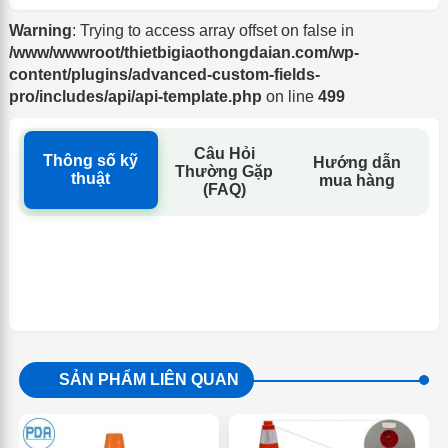
Warning
: Trying to access array offset on false in
/www/wwwroot/thietbigiaothongdaian.com/wp-
content/plugins/advanced-custom-fields-
pro/includes/api/api-template.php
on line
499
Câu Hỏi
Thông số kỹ
Hướng dẫn
Thường Gặp
thuật
mua hàng
(FAQ)
SẢN PHẨM LIÊN QUAN