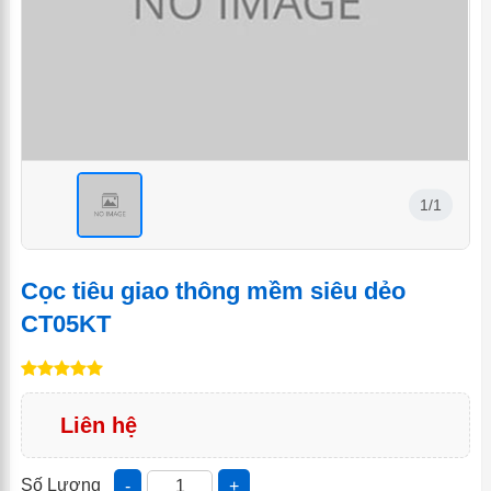
1/1
<
Cọc tiêu giao thông mềm siêu dẻo
CT05KT
Liên hệ
Số Lượng
-
+