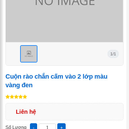
1/1
<
Cuộn rào chắn cấm vào 2 lớp màu
vàng đen
Liên hệ
Số Lượng
-
+