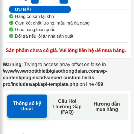
ƯU ĐÃI
Hàng có sẵn tại kho
Cam kết chất lượng, mẫu mã đa dạng
Giao hàng toàn quốc
Đổi trả nếu lỗi từ nhà sản xuất
Sản phẩm chưa có giá. Vui lòng liên hệ để mua hàng.
Warning
: Trying to access array offset on false in
/www/wwwroot/thietbigiaothongdaian.com/wp-
content/plugins/advanced-custom-fields-
pro/includes/api/api-template.php
on line
499
Câu Hỏi
Thông số kỹ
Hướng dẫn
Thường Gặp
thuật
mua hàng
(FAQ)