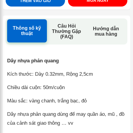
MUA NGAY
THÊM VÀO GIỎ
Câu Hỏi
Thông số kỹ
Hướng dẫn
Thường Gặp
thuật
mua hàng
(FAQ)
Dây nhựa phản quang
Kích thước: Dày 0.32mm, Rộng 2,5cm
Chiều dài cuộn: 50m/cuộn
Màu sắc: vàng chanh, trắng bạc, đỏ
Dây nhựa phản quang dùng để may quần áo, mũ , đồ
của cảnh sát giao thông … vv