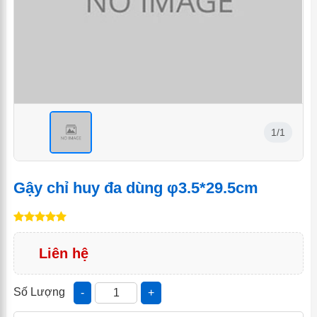
1/1
<
Gậy chỉ huy đa dùng φ3.5*29.5cm
Liên hệ
Số Lượng
-
+