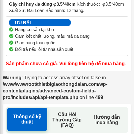
Gậy chỉ huy đa dùng φ3.5*40cm
Kích thước: φ3.5*40cm
Xuất xứ: Đài Loan Bảo hành: 12 tháng.
ƯU ĐÃI
Hàng có sẵn tại kho
Cam kết chất lượng, mẫu mã đa dạng
Giao hàng toàn quốc
Đổi trả nếu lỗi từ nhà sản xuất
Sản phẩm chưa có giá. Vui lòng liên hệ để mua hàng.
Warning
: Trying to access array offset on false in
/www/wwwroot/thietbigiaothongdaian.com/wp-
content/plugins/advanced-custom-fields-
pro/includes/api/api-template.php
on line
499
Câu Hỏi
Thông số kỹ
Hướng dẫn
Thường Gặp
thuật
mua hàng
(FAQ)