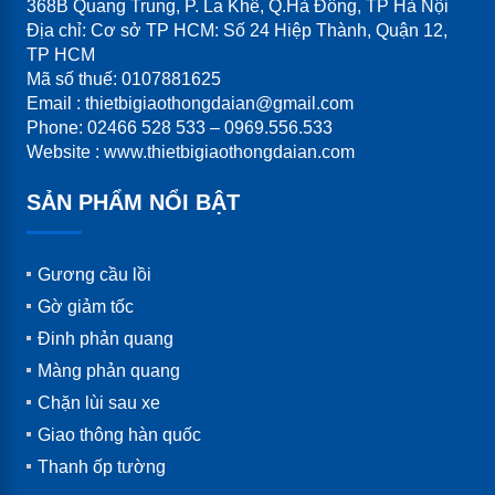
368B Quang Trung, P. La Khê, Q.Hà Đông, TP Hà Nội
Địa chỉ: Cơ sở TP HCM: Số 24 Hiệp Thành, Quận 12,
TP HCM
Mã số thuế: 0107881625
Email : thietbigiaothongdaian@gmail.com
Phone: 02466 528 533 – 0969.556.533
Website : www.thietbigiaothongdaian.com
SẢN PHẨM NỔI BẬT
Gương cầu lồi
Gờ giảm tốc
Đinh phản quang
Màng phản quang
Chặn lùi sau xe
Giao thông hàn quốc
Thanh ốp tường