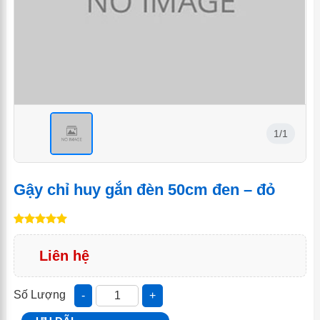
1/1
<
Gậy chỉ huy gắn đèn 50cm đen – đỏ
Liên hệ
Số Lượng
-
+