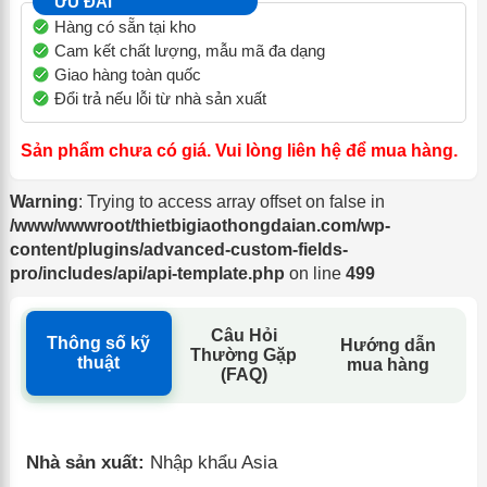
ƯU ĐÃI
Hàng có sẵn tại kho
Cam kết chất lượng, mẫu mã đa dạng
Giao hàng toàn quốc
Đổi trả nếu lỗi từ nhà sản xuất
Sản phẩm chưa có giá. Vui lòng liên hệ để mua hàng.
Warning
: Trying to access array offset on false in
/www/wwwroot/thietbigiaothongdaian.com/wp-
content/plugins/advanced-custom-fields-
pro/includes/api/api-template.php
on line
499
Câu Hỏi
Thông số kỹ
Hướng dẫn
Thường Gặp
thuật
mua hàng
(FAQ)
Nhà sản xuất:
Nhập khẩu Asia