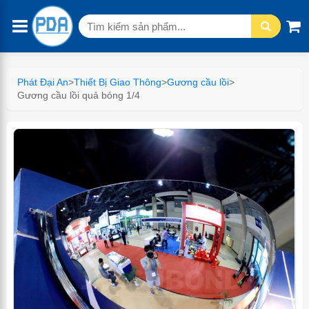
Tìm
kiếm:
Phát Đại An
>
Thiết Bị Giao Thông
>
Gương cầu lồi
>
Gương cầu lồi quả bóng 1/4