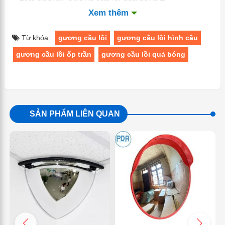
– Góc nhìn: 180°
Xem thêm
– Đường kính : 60 – 80cm
Từ khóa:
gương cầu lồi
gương cầu lồi hình cầu
– Mặt gương: Mặt Acrylic
gương cầu lồi ốp trần
gương cầu lồi quả bóng
– Màu sắc: Viền gương màu đen
– Bảo hành: 36 tháng
SẢN PHẨM LIÊN QUAN