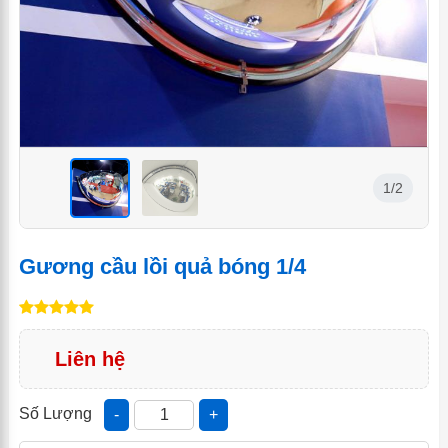
1/2
<
<
Gương cầu lồi quả bóng 1/4
Liên hệ
Số Lượng
-
+