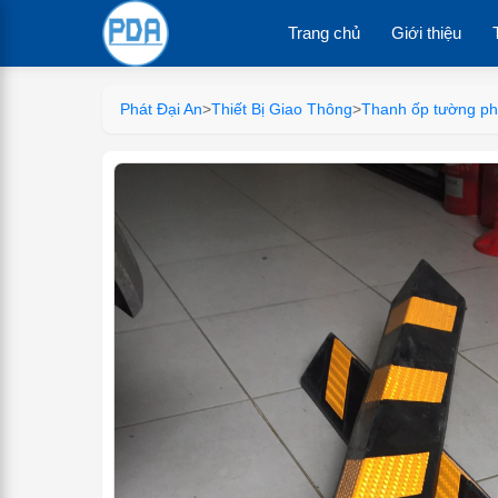
Trang chủ
Giới thiệu
Phát Đại An
>
Thiết Bị Giao Thông
>
Thanh ốp tường p