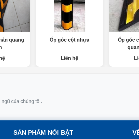
phản quang
Ốp góc cột nhựa
Ốp góc c
m
quan
hệ
Liên hệ
Li
i ngũ của chúng tôi.
SẢN PHẨM NỔI BẬT
V