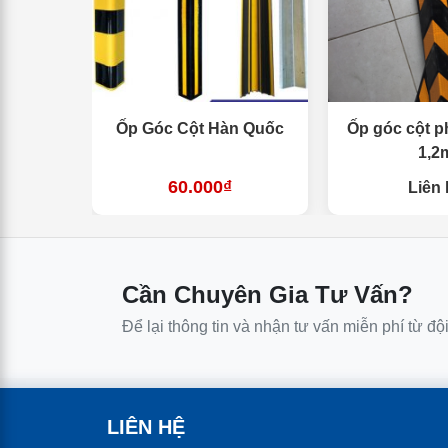
Ốp Góc Cột Hàn Quốc
Ốp góc cột 
1,2
60.000₫
Liên 
Cần Chuyên Gia Tư Vấn?
Để lại thông tin và nhận tư vấn miễn phí từ độ
LIÊN HỆ