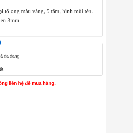
i tổ ong màu vàng, 5 tấm, hình mũi tên.
t đen 3mm
ã đa dạng
ất
òng liên hệ để mua hàng.