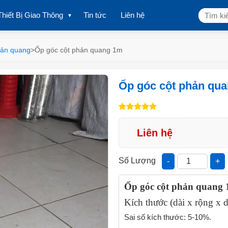
Tìm
Thiết Bị Giao Thông
Tin tức
Liên hệ
kiếm:
hản quang
>
Ốp góc cột phản quang 1m
Ốp góc cột phản qu
Liên hệ
Số Lượng
-
+
Ốp góc cột phản quang
Kích thước (dài x rộng 
Sai số kích thước: 5-10%.