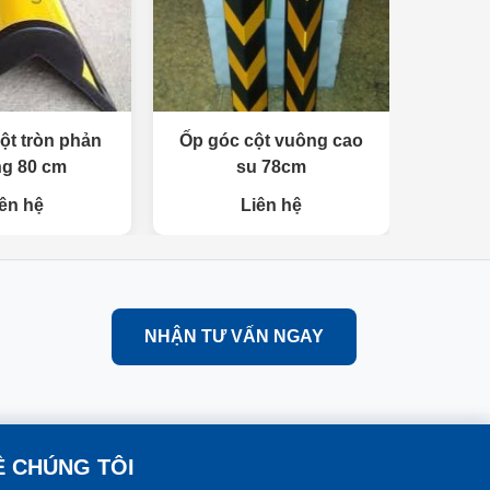
ột tròn phản
Ốp góc cột vuông cao
g 80 cm
su 78cm
ên hệ
Liên hệ
NHẬN TƯ VẤN NGAY
Ề CHÚNG TÔI