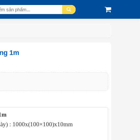
ang 1m
 1m
x dày) : 1000x(100×100)x10mm