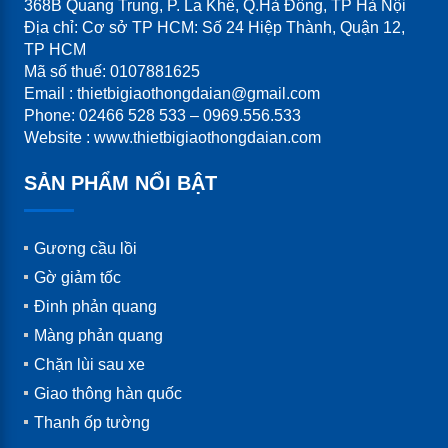
368B Quang Trung, P. La Khê, Q.Hà Đông, TP Hà Nội
Địa chỉ: Cơ sở TP HCM: Số 24 Hiệp Thành, Quận 12,
TP HCM
Mã số thuế: 0107881625
Email : thietbigiaothongdaian@gmail.com
Phone: 02466 528 533 – 0969.556.533
Website : www.thietbigiaothongdaian.com
SẢN PHẨM NỔI BẬT
Gương cầu lồi
Gờ giảm tốc
Đinh phản quang
Màng phản quang
Chặn lùi sau xe
Giao thông hàn quốc
Thanh ốp tường