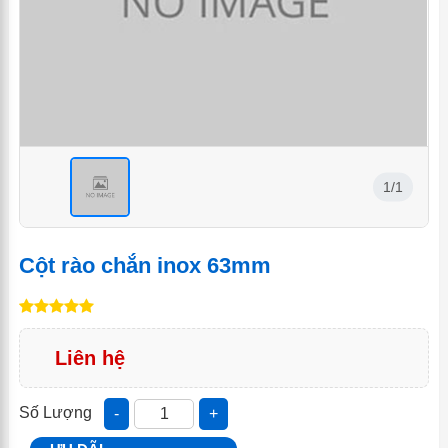
1/1
<
Cột rào chắn inox 63mm
Liên hệ
Số Lượng
-
+