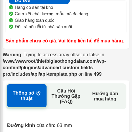
ƯU ĐÃI
Hàng có sẵn tại kho
Cam kết chất lượng, mẫu mã đa dạng
Giao hàng toàn quốc
Đổi trả nếu lỗi từ nhà sản xuất
Sản phẩm chưa có giá. Vui lòng liên hệ để mua hàng.
Warning
: Trying to access array offset on false in
/www/wwwroot/thietbigiaothongdaian.com/wp-
content/plugins/advanced-custom-fields-
pro/includes/api/api-template.php
on line
499
Câu Hỏi
Thông số kỹ
Hướng dẫn
Thường Gặp
thuật
mua hàng
(FAQ)
Đường kính
của cần: 63 mm