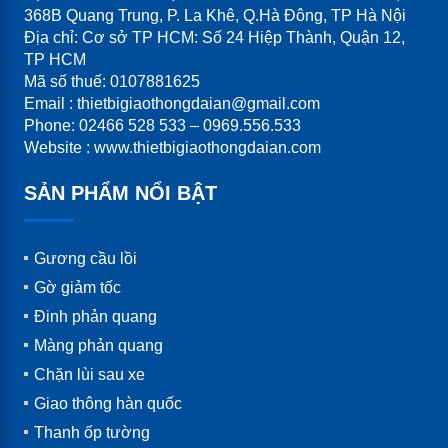
368B Quang Trung, P. La Khê, Q.Hà Đông, TP Hà Nội
đường.
Địa chỉ: Cơ sở TP HCM: Số 24 Hiệp Thành, Quận 12,
TP HCM
+ Lắp đặt tại các trường đua xe, bãi thử nghiệm xe,
Mã số thuế: 0107881625
trường tập lái, nơi thử nghiệm xe cộ.
Email : thietbigiaothongdaian@gmail.com
Phone: 02466 528 533 – 0969.556.533
Xuất xứ: Việt Nam, sản xuất theo nguyên liệu và
Website : www.thietbigiaothongdaian.com
công nghệ Hàn Quốc.
SẢN PHẨM NỔI BẬT
Lưu ý: Đây là sản phẩm khuyến nghị của HiQ VINA
khi lắp đặt trên các tuyến đường cao tốc, trạm thu
Gương cầu lồi
phí, khu vực hay xảy ra tai nạn nhằm đảm bảo an
Gờ giảm tốc
toàn cho người điều khiển phương tiện và giảm thiệt
Đinh phản quang
hại về vật chất cho chủ phương tiện.
Màng phản quang
Chặn lùi sau xe
Giao thông hàn quốc
Thanh ốp tường