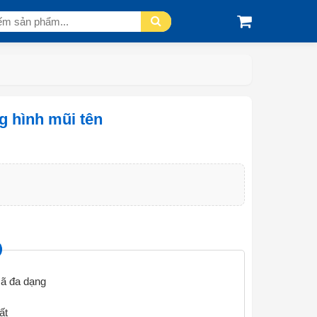
 hình mũi tên
ã đa dạng
ất