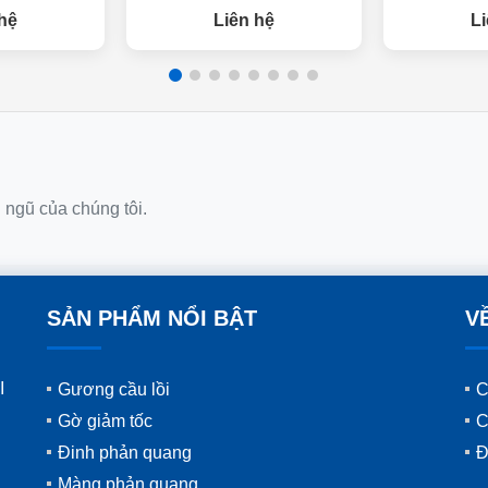
hệ
Liên hệ
Li
i ngũ của chúng tôi.
SẢN PHẨM NỔI BẬT
V
I
Gương cầu lồi
C
Gờ giảm tốc
C
Đinh phản quang
Đ
Màng phản quang