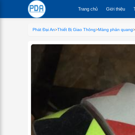
Trang chủ
Giới thiệu
Phát Đại An
>
Thiết Bị Giao Thông
>
Màng phản quang