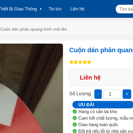
Tìm
Thiết Bị Giao Thông
Tin tức
Liên hệ
kiếm:
>
Cuộn dán phản quang hình mũi tên
Cuộn dán phản quang
Liên hệ
Số Lượng
-
+
ƯU ĐÃI
Hàng có sẵn tại kho
Cam kết chất lượng, mẫu m
Giao hàng toàn quốc
Đổi trả nếu lỗi từ nhà sản xu