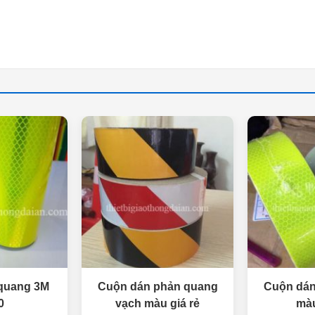
quang 3M
Cuộn dán phản quang
Cuộn dán
0
vạch màu giá rẻ
màu