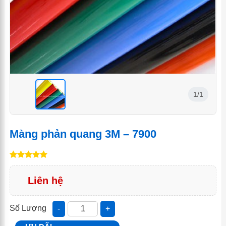
1/1
<
Màng phản quang 3M – 7900
Liên hệ
Số Lượng
-
+