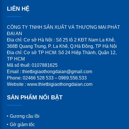
LIÊN HỆ
Bền bỉ với thời tiết, không phai màu
Lắp đặt dễ dàng, chi phí thấp, hiệu quả cao
Thích hợp mọi loại mặt đường: bê tông, nhựa,
CÔNG TY TNHH SẢN XUẤT VÀ THƯƠNG MẠI PHÁT
ĐẠI AN
gạch block…
Địa chỉ: Cơ sở Hà Nội : Số 25 lô 2 KĐT Nam La Khê,
368B Quang Trung, P. La Khê, Q.Hà Đông, TP Hà Nội
Địa chỉ: Cơ sở TP HCM: Số 24 Hiệp Thành, Quận 12,
Hướng dẫn thi công đinh phản
TP HCM
quang
Mã số thuế: 0107881625
Email : thietbigiaothongdaian@gmail.com
Phone: 02466 528 533 – 0969.556.533
Vệ sinh bề mặt đường, đảm bảo khô và sạch.
Website : www.thietbigiaothongdaian.com
Đánh dấu vị trí lắp đặt theo khoảng cách tiêu
SẢN PHẨM NỔI BẬT
chuẩn (0.5 – 1m).
Trộn keo epoxy 2 thành phần hoặc sử dụng keo
chuyên dụng.
Gương cầu lồi
Gắn đinh phản quang đúng hướng phản sáng, giữ
Gờ giảm tốc