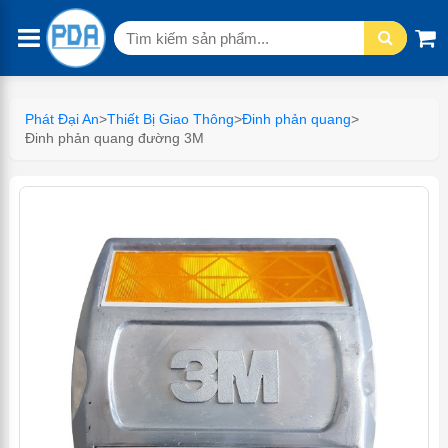
Tìm
kiếm:
Phát Đại An
>
Thiết Bị Giao Thông
>
Đinh phản quang
>
Đinh phản quang đường 3M