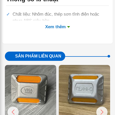
Chất liệu: Nhôm đúc, thép sơn tĩnh điện hoặc
nhựa ABS siêu bền
Xem thêm
Kích thước phổ biến: 100mm x 100mm x 20mm
Màu phản quang: Vàng, trắng, đỏ (phân biệt theo
mục đích sử dụng)
Độ phản quang: ≥ 1000 mcd/lux/m²
SẢN PHẨM LIÊN QUAN
Tải trọng chịu lực: Trên 20 tấn
Cách gắn: Dán keo epoxy hoặc bắt vít trực tiếp
Tuổi thọ: 3–5 năm ngoài trời
Công dụng
Cảnh báo và phân luồng giao thông: Giúp tài xế