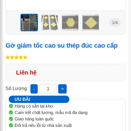
1/4
<
<
<
<
Gờ giảm tốc cao su thép đúc cao cấp
Liên hệ
Số Lượng
-
+
ƯU ĐÃI
Hàng có sẵn tại kho
Cam kết chất lượng, mẫu mã đa dạng
Giao hàng toàn quốc
Đổi trả nếu lỗi từ nhà sản xuất