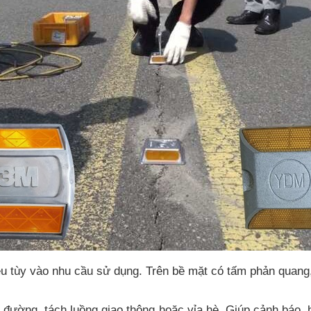
u tùy vào nhu cầu sử dụng. Trên bề mặt có tấm phản quang,
đường, tách luồng giao thông hoặc vỉa hè. Giúp cảnh báo,