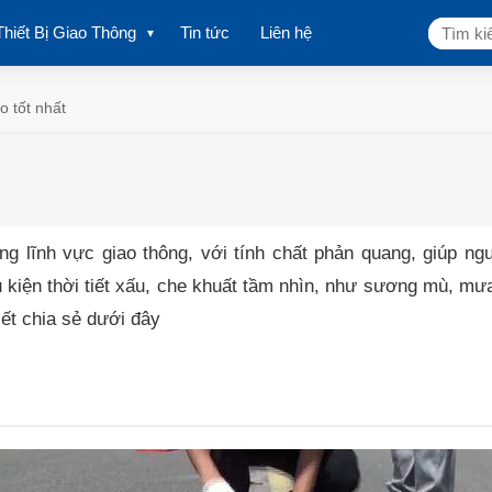
Tìm
Thiết Bị Giao Thông
Tin tức
Liên hệ
kiếm:
o tốt nhất
g lĩnh vực giao thông, với tính chất phản quang, giúp ng
kiện thời tiết xấu, che khuất tầm nhìn, như sương mù, mưa
ết chia sẻ dưới đây