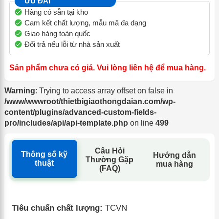
ƯU ĐÃI
Hàng có sẵn tại kho
Cam kết chất lượng, mẫu mã đa dạng
Giao hàng toàn quốc
Đổi trả nếu lỗi từ nhà sản xuất
Sản phẩm chưa có giá. Vui lòng liên hệ để mua hàng.
Warning
: Trying to access array offset on false in
/www/wwwroot/thietbigiaothongdaian.com/wp-
content/plugins/advanced-custom-fields-
pro/includes/api/api-template.php
on line
499
Câu Hỏi
Thông số kỹ
Hướng dẫn
Thường Gặp
thuật
mua hàng
(FAQ)
Tiêu chuẩn chất lượng:
TCVN