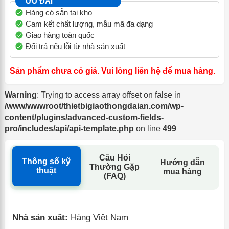
ƯU ĐÃI
Hàng có sẵn tại kho
Cam kết chất lượng, mẫu mã đa dạng
Giao hàng toàn quốc
Đổi trả nếu lỗi từ nhà sản xuất
Sản phẩm chưa có giá. Vui lòng liên hệ để mua hàng.
Warning
: Trying to access array offset on false in
/www/wwwroot/thietbigiaothongdaian.com/wp-
content/plugins/advanced-custom-fields-
pro/includes/api/api-template.php
on line
499
Câu Hỏi
Thông số kỹ
Hướng dẫn
Thường Gặp
thuật
mua hàng
(FAQ)
Nhà sản xuất:
Hàng Việt Nam