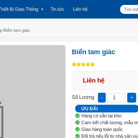
Tìm
Thiết Bị Giao Thông
Tin tức
Liên hệ
kiếm:
g
>
Biển tam giác
Biển tam giác
Liên hệ
Số Lượng
-
+
ƯU ĐÃI
Hàng có sẵn tại kho
Cam kết chất lượng, mẫu m
Giao hàng toàn quốc
Đổi trả nếu lỗi từ nhà sản xu