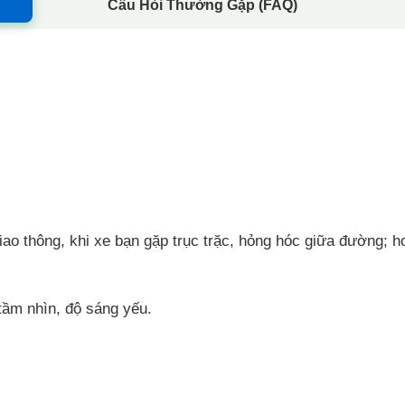
Câu Hỏi Thường Gặp (FAQ)
o thông, khi xe bạn gặp trục trặc, hỏng hóc giữa đường; ho
 tầm nhìn, độ sáng yếu.