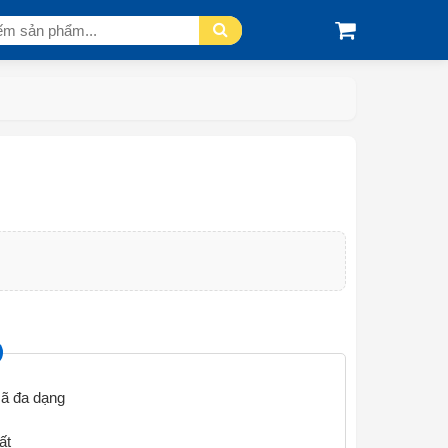
ã đa dạng
ất