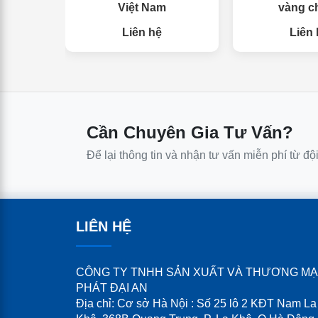
Việt Nam
vàng c
Liên hệ
Liên 
Cần Chuyên Gia Tư Vấn?
Để lại thông tin và nhận tư vấn miễn phí từ độ
LIÊN HỆ
CÔNG TY TNHH SẢN XUẤT VÀ THƯƠNG MẠ
PHÁT ĐẠI AN
Địa chỉ: Cơ sở Hà Nội : Số 25 lô 2 KĐT Nam La