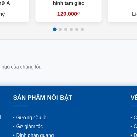
hữ A
hình tam giác
120.000₫
hệ
Li
i ngũ của chúng tôi.
SẢN PHẨM NỔI BẬT
V
I
Gương cầu lồi
C
Gờ giảm tốc
C
Đinh phản quang
Đ