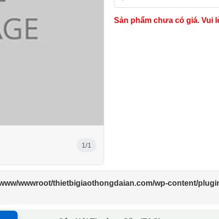
Sản phẩm chưa có giá. Vui l
1/1
/www/wwwroot/thietbigiaothongdaian.com/wp-content/plugi