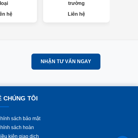
loại
trường
đang t
ên hệ
Liên hệ
NHẬN TƯ VẤN NGAY
Ề CHÚNG TÔI
hính sách bảo mật
hính sách hoàn
iều kiện giao dịch