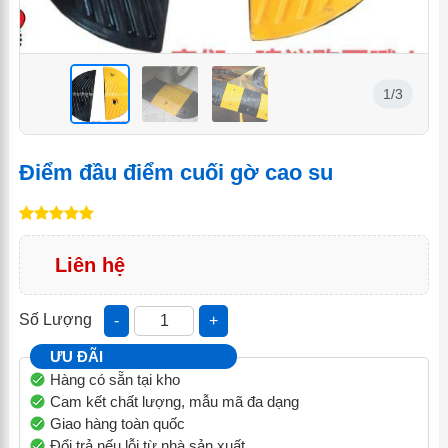
1/3
<
<
<
Điểm đầu điểm cuối gờ cao su
Liên hệ
Số Lượng
-
+
ƯU ĐÃI
Hàng có sẵn tại kho
Cam kết chất lượng, mẫu mã đa dạng
Giao hàng toàn quốc
Đổi trả nếu lỗi từ nhà sản xuất